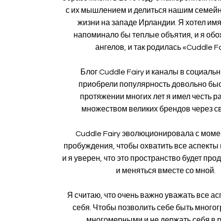
с их мышлением и делиться нашим семей
жизни на западе Ирландии. Я хотел имя
напоминало бы теплые объятия, и я об
ангелов, и так родилась «Cuddle Fa
Блог Cuddle Fairy и каналы в социальн
приобрели популярность довольно быс
протяжении многих лет я имел честь р
множеством великих брендов через св
Cuddle Fairy эволюционировала с моме
пробуждения, чтобы охватить все аспекты 
и я уверен, что это пространство будет про
и меняться вместе со мной.
Я считаю, что очень важно уважать все а
себя. Чтобы позволить себе быть много
многомерными и не держать себя в 