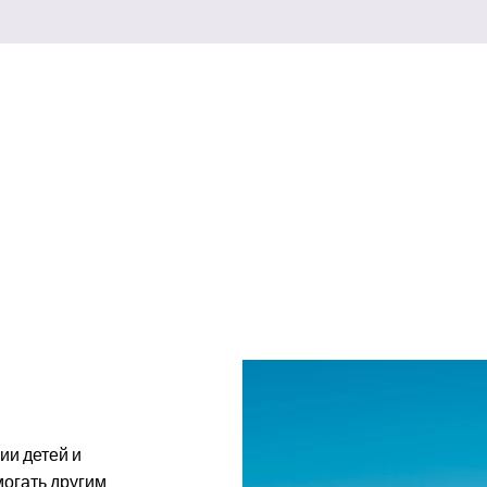
нии детей и
могать другим