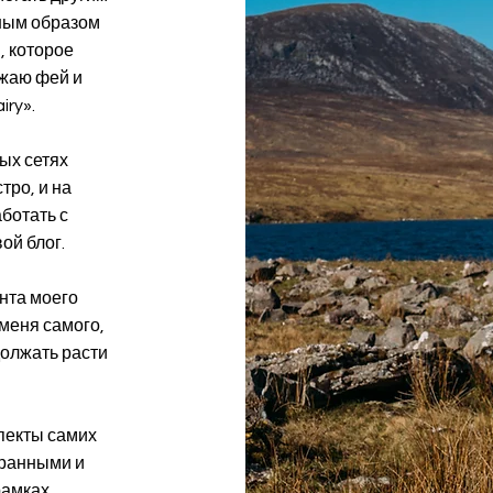
ным образом
, которое
ожаю фей и
iry».
ых сетях
тро, и на
аботать с
ой блог.
нта моего
меня самого,
должать расти
спекты самих
гранными и
рамках,