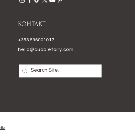
КОНТАКТ
+353 896001017
hello@cuddlefairy.com
dia
.