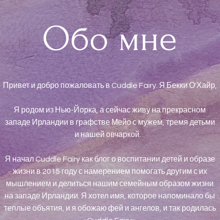
Обо мне
Привет и добро пожаловать в Cuddle Fairy. Я Бекки О'Хайр,
Я родом из Нью-Йорка, а сейчас живу на прекрасном
западе Ирландии в графстве Мейо с мужем, тремя детьми
и нашей овчаркой.
Я начал Cuddle Fairy как блог о воспитании детей и образе
жизни в 2015 году с намерением помогать другим с их
мышлением и делиться нашим семейным образом жизни
на западе Ирландии. Я хотел имя, которое напоминало бы
теплые объятия, и я обожаю фей и ангелов, и так родилась