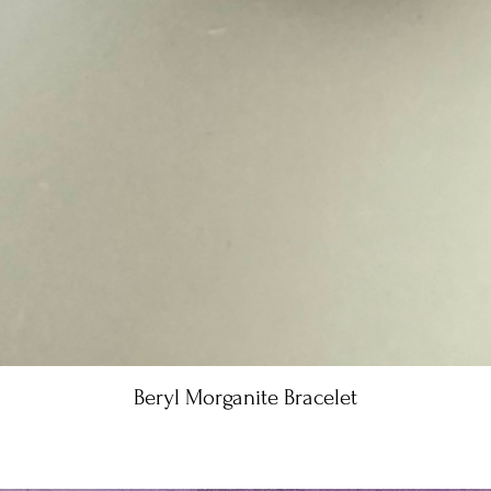
Beryl Morganite Bracelet
Быстрый просмотр