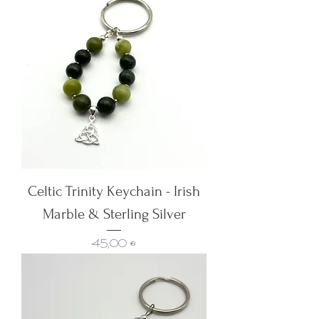
Celtic Trinity Keychain - Irish
Marble & Sterling Silver
Цена
45,00 €