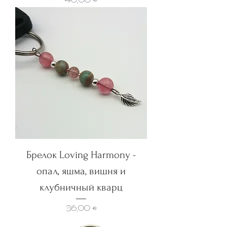
Цена
40,00 €
Брелок Loving Harmony -
опал, яшма, вишня и
клубничный кварц
Цена
36,00 €