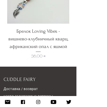
Брелок Loving Vibes -
вишнево-клубничный кварц,
африканский опал с яшмой
Цена
36,00 €
CUDDLE FAIRY
Доставка / возврат
часто задаваемые вопросы
Рекомендуемые